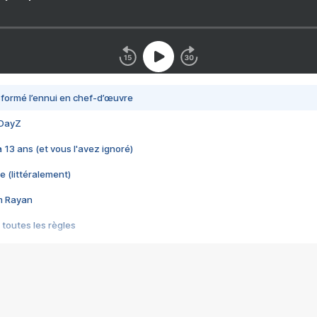
nsformé l’ennui en chef-d’œuvre
 DayZ
 a 13 ans (et vous l'avez ignoré)
e (littéralement)
im Rayan
 toutes les règles
s les jeux vidéo
us choquant de Rockstar ? - Le scandale BULLY
e plus moche de Steam