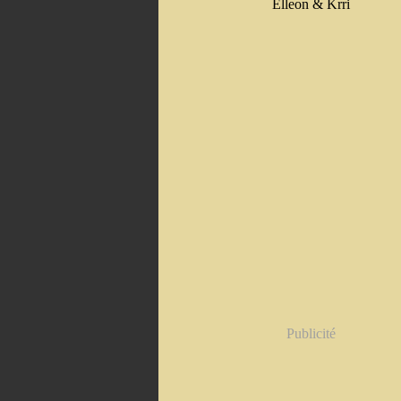
Elleon & Krri
Publicité