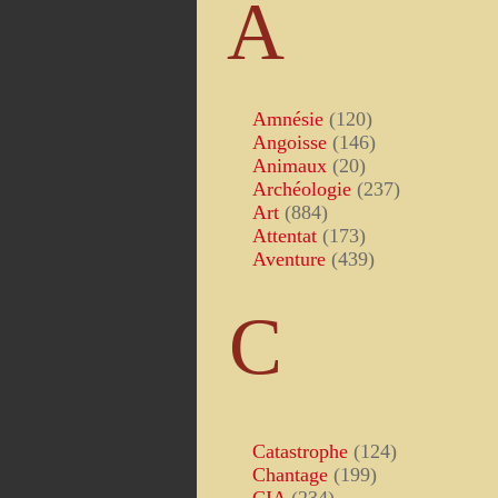
A
Amnésie
(120)
Angoisse
(146)
Animaux
(20)
Archéologie
(237)
Art
(884)
Attentat
(173)
Aventure
(439)
C
Catastrophe
(124)
Chantage
(199)