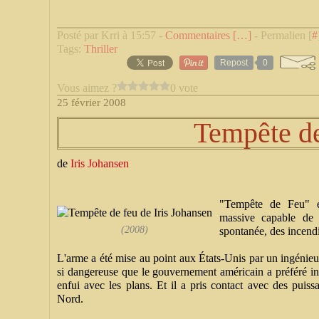
Posté par Krri à 15:57 -
Commentaires [
…
]
- Permalien [
#
Tags:
Thriller
Repost
0
Vous aimez ?
0 vote
25 février 2008
Tempête de
de
Iris Johansen
"Tempête de Feu" e
massive capable de 
(2008)
spontanée, des incend
L'arme a été mise au point aux États-Unis par un ingénieu
si dangereuse que le gouvernement américain a préféré int
enfui avec les plans. Et il a pris contact avec des puiss
Nord.