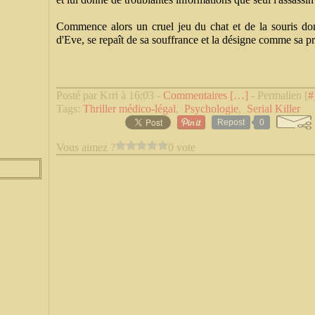
Commence alors un cruel jeu du chat et de la souris don
d'Eve, se repaît de sa souffrance et la désigne comme sa pr
Posté par Krri à 16:03 -
Commentaires [
…
]
- Permalien [
#
Tags:
Thriller médico-légal
,
Psychologie
,
Serial Killer
Repost
0
Vous aimez ?
0 vote