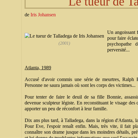
Le tueur de T
de
Iris Johansen
Un angoissant f
pour faire éclate
(2001)
psychopathe do
perversité...
Atlanta, 1989
Accusé d'avoir commis une série de meurtres, Ralph F
Personne ne saura jamais où sont les corps des victimes...
Pour tenter de faire le deuil de sa fille Bonnie, assass
devenue sculpteur légiste. En reconstituant le visage des d
apporter un peu de réconfort à leur famille.
Dix ans plus tard, à Talladega, dans la région d'Atlanta, l
Pour Eve, l'espoir renaît enfin. Mais, très vite, il fait 
connaître son drame jusque dans les moindres détails, pré
et lui donne de troublantes informations que seul l'assassin 