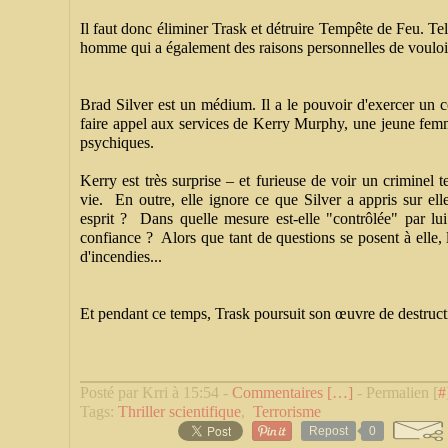
Il faut donc éliminer Trask et détruire Tempête de Feu. Tel
homme qui a également des raisons personnelles de vouloi
Brad Silver est un médium. Il a le pouvoir d'exercer un c
faire appel aux services de Kerry Murphy, une jeune fe
psychiques.
Kerry est très surprise – et furieuse de voir un criminel
vie. En outre, elle ignore ce que Silver a appris sur el
esprit ? Dans quelle mesure est-elle "contrôlée" par lui
confiance ? Alors que tant de questions se posent à elle,
d'incendies...
Et pendant ce temps, Trask poursuit son œuvre de destructi
Posté par Krri à 15:54 -
Commentaires [
…
]
- Permalien [
#
Tags:
Thriller scientifique
,
Terrorisme
Repost
0