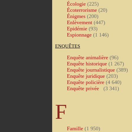
Écologie
(225)
Écoterrorisme
(20)
Énigmes
(200)
Enlèvement
(447)
Epidémie
(93)
Espionnage
(1 146)
ENQUÊTES
Enquête animalière
(96)
Enquête historique
(1 267)
Enquête journalistique
(389)
Enquête juridique
(203)
Enquête policière
(4 640)
Enquête privée
(3 341)
F
Famille
(1 950)