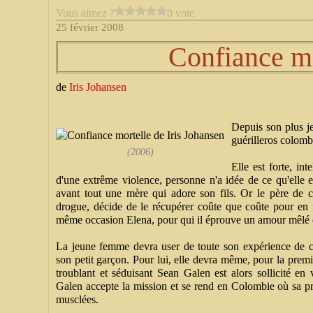
Vous aimez ?
0 vote
25 février 2008
Confiance mo
de
Iris Johansen
Depuis son plus j
guérilleros colomb
(2006)
Elle est forte, in
d'une extrême violence, personne n'a idée de ce qu'elle es
avant tout une mère qui adore son fils. Or le père de 
drogue, décide de le récupérer coûte que coûte pour en fa
même occasion Elena, pour qui il éprouve un amour mêlé 
La jeune femme devra user de toute son expérience de c
son petit garçon. Pour lui, elle devra même, pour la premi
troublant et séduisant Sean Galen est alors sollicité en
Galen accepte la mission et se rend en Colombie où sa pr
musclées.