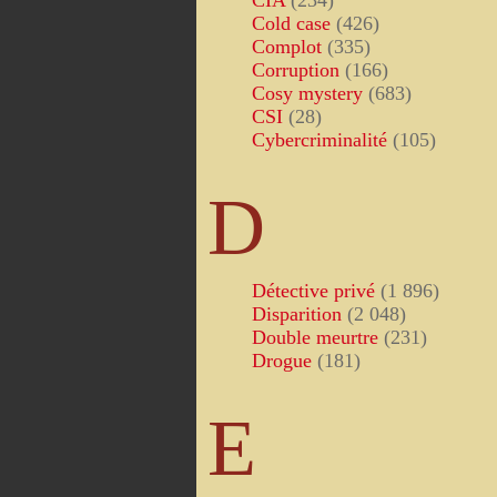
CIA
(234)
Cold case
(426)
Complot
(335)
Corruption
(166)
Cosy mystery
(683)
CSI
(28)
Cybercriminalité
(105)
D
Détective privé
(1 896)
Disparition
(2 048)
Double meurtre
(231)
Drogue
(181)
E