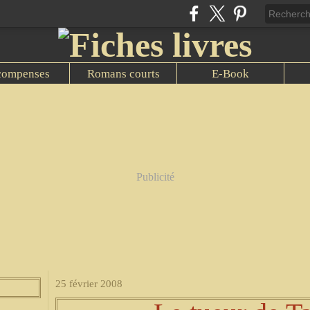
compenses
Romans courts
E-Book
Publicité
25 février 2008