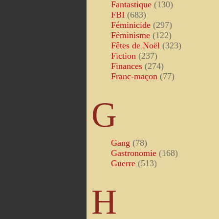
Fantastique
(130)
FBI
(683)
Féminicide
(297)
Féminisme
(122)
Fêtes de Noël
(323)
Fiction
(237)
Finances
(274)
Franc-maçon
(77)
G
Gang
(78)
Gastronomie
(168)
Guerre
(513)
H