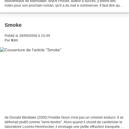
bibliothèque de Manhattan. Bryce Proctor, auteur à succès, y prend des
notes pour son prochain roman, qu'il a du mal à commencer. Il faut dire que
Bryce est au milieu d'un divorce...
Smoke
Publié le 28/09/2008 à 15:49
Par
Krri
de Donald Westlake (2000) Freddie Noon n'est pas un criminel endurci. Il se
définirait plutôt comme "semi-tendre". Alors quand il choisit de cambrioler le
laboratoire Loomis-Heimhocker, il envisage une petite effraction tranquille.