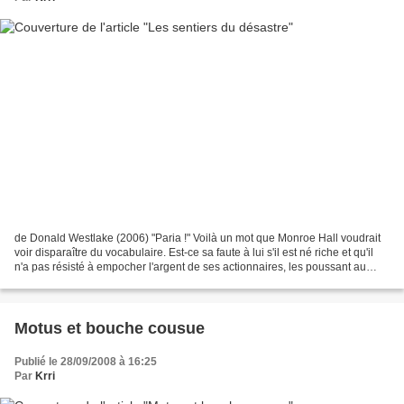
de Donald Westlake (2006) "Paria !" Voilà un mot que Monroe Hall voudrait
voir disparaître du vocabulaire. Est-ce sa faute à lui s'il est né riche et qu'il
n'a pas résisté à empocher l'argent de ses actionnaires, les poussant au
désespoir ou à la colère...
Motus et bouche cousue
Publié le 28/09/2008 à 16:25
Par
Krri