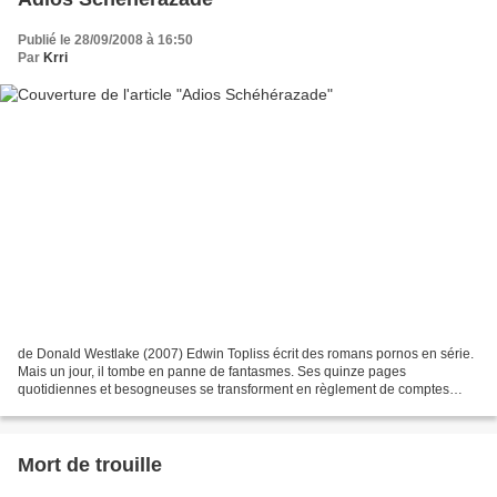
Publié le 28/09/2008 à 16:50
Par
Krri
de Donald Westlake (2007) Edwin Topliss écrit des romans pornos en série.
Mais un jour, il tombe en panne de fantasmes. Ses quinze pages
quotidiennes et besogneuses se transforment en règlement de comptes
avec lui-même et sa vie minable. Éditions Rivages...
Mort de trouille