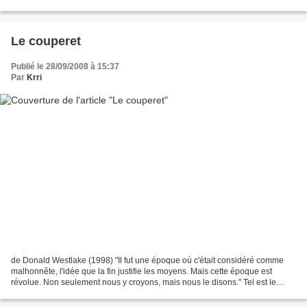
Ce que Freddie ne sait...
Le couperet
Publié le 28/09/2008 à 15:37
Par
Krri
de Donald Westlake (1998) "Il fut une époque où c'était considéré comme
malhonnête, l'idée que la fin justifie les moyens. Mais cette époque est
révolue. Non seulement nous y croyons, mais nous le disons." Tel est le
constat que fait Burke Devore. Cadre...