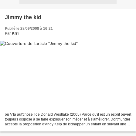
Jimmy the kid
Publié le 28/09/2008 à 16:21
Par
Krri
ou V'là aut'chose ! de Donald Westlake (2005) Parce qu'il est un esprit ouvert
toujours dispose à se faire expliquer son métier et à s'améliorer, Dortmunder
accepte la proposition d'Andy Kelp de kidnapper un enfant en suivant une
méthode décrite dans...