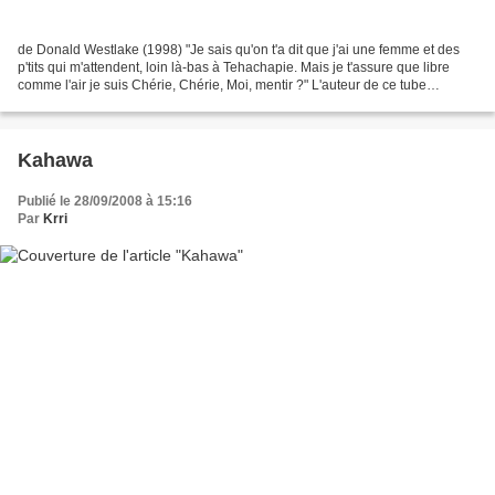
de Donald Westlake (1998) "Je sais qu'on t'a dit que j'ai une femme et des
p'tits qui m'attendent, loin là-bas à Tehachapie. Mais je t'assure que libre
comme l'air je suis Chérie, Chérie, Moi, mentir ?" L'auteur de ce tube
immortel de country music, Ray...
Kahawa
Publié le 28/09/2008 à 15:16
Par
Krri