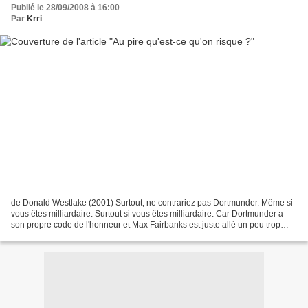
Publié le 28/09/2008 à 16:00
Par
Krri
de Donald Westlake (2001) Surtout, ne contrariez pas Dortmunder. Même si
vous êtes milliardaire. Surtout si vous êtes milliardaire. Car Dortmunder a
son propre code de l'honneur et Max Fairbanks est juste allé un peu trop
loin. Son crime ? Interrompre...