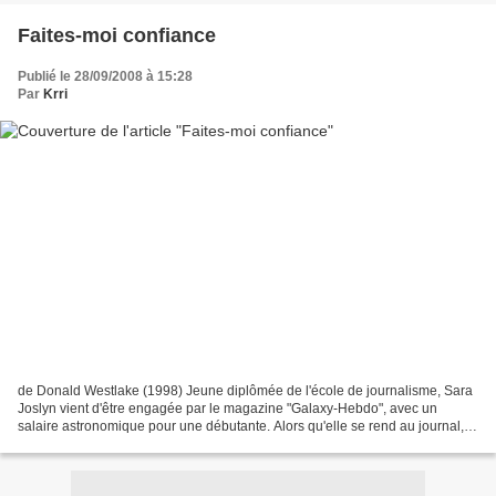
Faites-moi confiance
Publié le 28/09/2008 à 15:28
Par
Krri
de Donald Westlake (1998) Jeune diplômée de l'école de journalisme, Sara
Joslyn vient d'être engagée par le magazine "Galaxy-Hebdo", avec un
salaire astronomique pour une débutante. Alors qu'elle se rend au journal,
elle croise une Buick stationnée au...