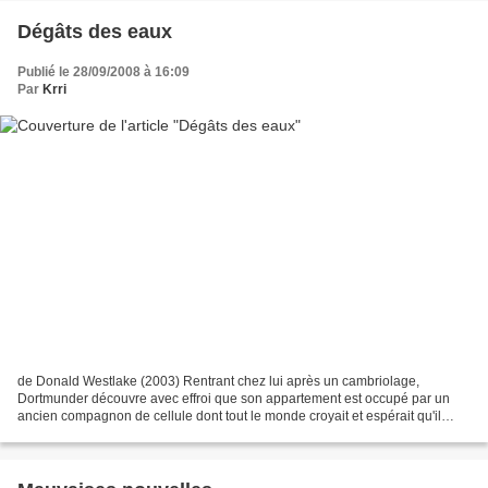
Dégâts des eaux
Publié le 28/09/2008 à 16:09
Par
Krri
de Donald Westlake (2003) Rentrant chez lui après un cambriolage,
Dortmunder découvre avec effroi que son appartement est occupé par un
ancien compagnon de cellule dont tout le monde croyait et espérait qu'il
resterait derrière les barreaux jusqu'à la...