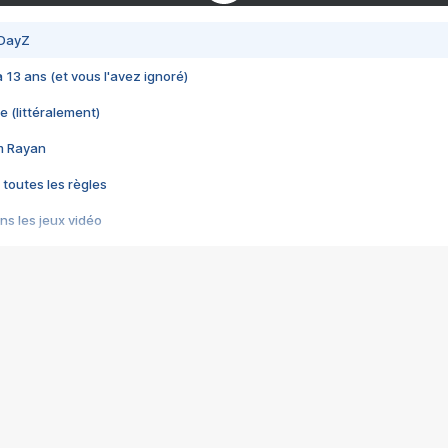
 DayZ
 a 13 ans (et vous l'avez ignoré)
e (littéralement)
im Rayan
 toutes les règles
s les jeux vidéo
us choquant de Rockstar ? - Le scandale BULLY
e plus moche de Steam
du RÊVE tourne au CAUCHEMAR
pendant 8 heures
it… à tort
umiliés par un jeu vidéo