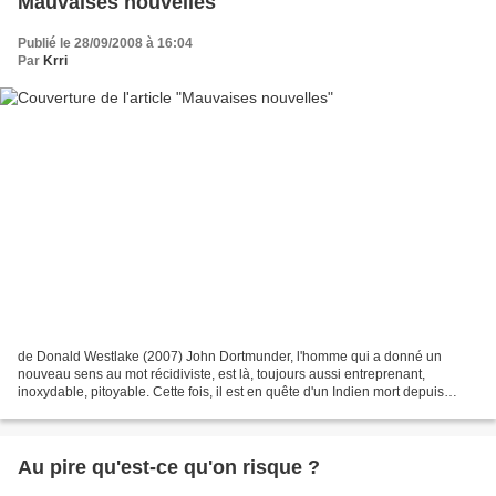
Mauvaises nouvelles
Publié le 28/09/2008 à 16:04
Par
Krri
de Donald Westlake (2007) John Dortmunder, l'homme qui a donné un
nouveau sens au mot récidiviste, est là, toujours aussi entreprenant,
inoxydable, pitoyable. Cette fois, il est en quête d'un Indien mort depuis
longtemps, et néanmoins kidnappé. Tout a...
Au pire qu'est-ce qu'on risque ?