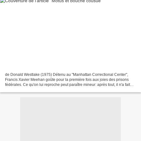
de Donald Westlake (1975) Détenu au "Manhattan Correctional Center",
Francis Xavier Meehan goûte pour la première fois aux joies des prisons
fédérales. Ce qu'on lui reproche peut paraître mineur: après tout, il n'a fait
que braquer un camion censé contenir...