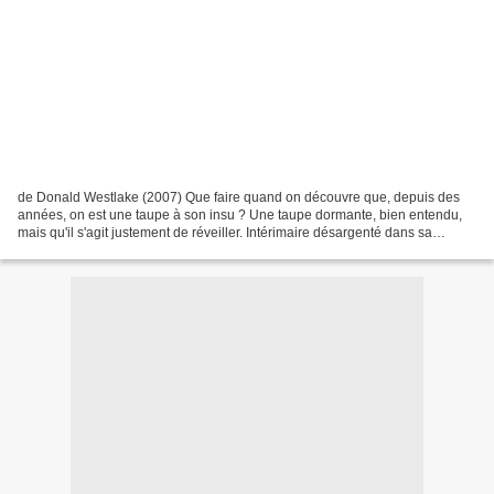
de Donald Westlake (2007) Que faire quand on découvre que, depuis des
années, on est une taupe à son insu ? Une taupe dormante, bien entendu,
mais qu'il s'agit justement de réveiller. Intérimaire désargenté dans sa
jeunesse, Josh avait un beau jour reçu...