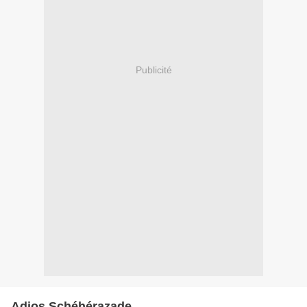
Publicité
Adios Schéhérazade