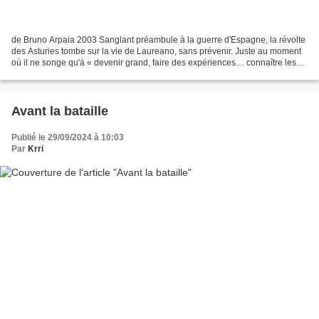
de Bruno Arpaia 2003 Sanglant préambule à la guerre d'Espagne, la révolte
des Asturies tombe sur la vie de Laureano, sans prévenir. Juste au moment
où il ne songe qu'à « devenir grand, faire des expériences… connaître les
femmes ». Mais il en va ainsi...
Avant la bataille
Publié le 29/09/2024 à 10:03
Par
Krri