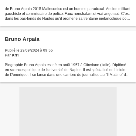
de Bruno Arpaia 2015 Malinconico est un homme paradoxal. Ancien militant
gauchiste et commissaire de police. Faux nonchalant et vrai angoissé. C’est
dans les bas-fonds de Naples qu’il promène sa trentaine mélancolique pour
résoudre sa première affaire:...
Bruno Arpaia
Publié le 29/09/2024 à 09:55
Par
Krri
Biographie Bruno Arpaia est né en août 1957 à Ottaviano (Italie). Diplômé
en sciences politique de l'université de Naples, il est spécialisé en histoire
de l'Amérique. Il se lance dans une carrière de journaliste au "Il Mattino" de
Naples avant d'émigrer...