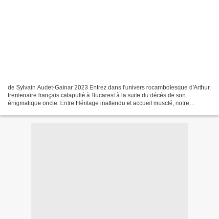
de Sylvain Audet-Gainar 2023 Entrez dans l'univers rocambolesque d'Arthur,
trentenaire français catapulté à Bucarest à la suite du décès de son
énigmatique oncle. Entre Héritage inattendu et accueil musclé, notre
détective malgré lui se retrouve entraîné...