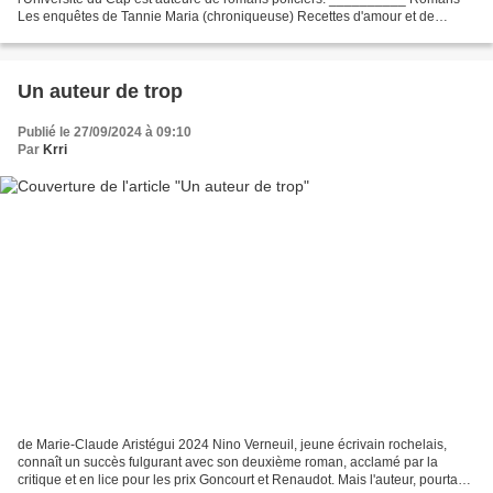
Les enquêtes de Tannie Maria (chroniqueuse) Recettes d'amour et de
meurtre (T-1) (Éd. Flammarion - 2017)...
Un auteur de trop
Publié le 27/09/2024 à 09:10
Par
Krri
de Marie-Claude Aristégui 2024 Nino Verneuil, jeune écrivain rochelais,
connaît un succès fulgurant avec son deuxième roman, acclamé par la
critique et en lice pour les prix Goncourt et Renaudot. Mais l'auteur, pourtant