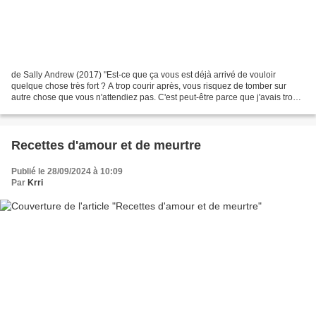
de Sally Andrew (2017) "Est-ce que ça vous est déjà arrivé de vouloir
quelque chose très fort ? A trop courir après, vous risquez de tomber sur
autre chose que vous n'attendiez pas. C'est peut-être parce que j'avais trop
faim d'amour que je me suis retrouvée...
Recettes d'amour et de meurtre
Publié le 28/09/2024 à 10:09
Par
Krri