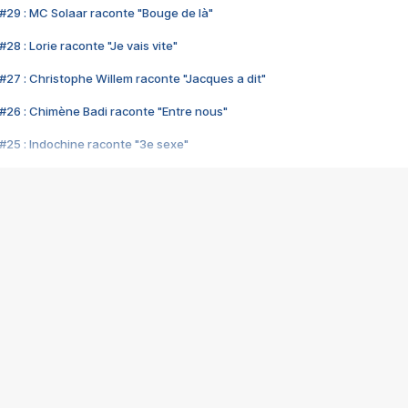
#29 : MC Solaar raconte "Bouge de là"
28 : Lorie raconte "Je vais vite"
#27 : Christophe Willem raconte "Jacques a dit"
#26 : Chimène Badi raconte "Entre nous"
#25 : Indochine raconte "3e sexe"
#24 : Zaho raconte "C'est chelou"
#23 : Patrick Bruel raconte "Au café des délices"
#22 : Kyo raconte "Le chemin"
#21 : Nolwenn Leroy raconte "Cassé"
#20 : Patrick Hernandez raconte "Born to be alive"
#19 : Lorie raconte "Près de moi"
#18 : Michael Jones raconte "A nos actes manqués" (avec Jean-Jacque
#17 : Khaled raconte "Aïcha"