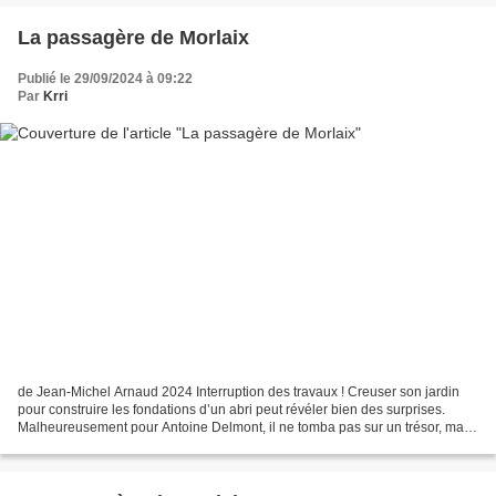
La passagère de Morlaix
Publié le 29/09/2024 à 09:22
Par
Krri
de Jean-Michel Arnaud 2024 Interruption des travaux ! Creuser son jardin
pour construire les fondations d’un abri peut révéler bien des surprises.
Malheureusement pour Antoine Delmont, il ne tomba pas sur un trésor, mais
sur un cadavre à l’identité inconnu,...