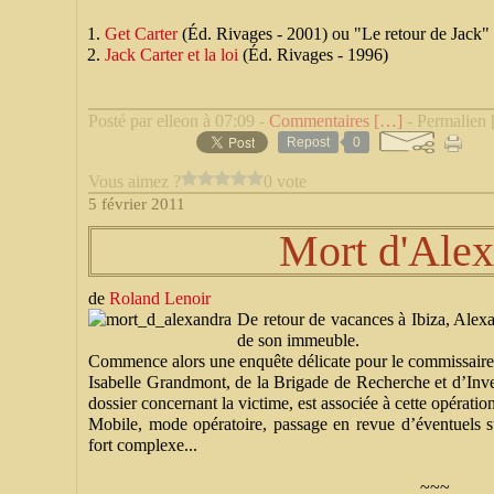
Get Carter
(Éd. Rivages - 2001) ou "Le retour de Jack"
Jack Carter et la loi
(Éd. Rivages - 1996)
Posté par elleon à 07:09 -
Commentaires [
…
]
- Permalien 
Repost
0
Vous aimez ?
0 vote
5 février 2011
Mort d'Alex
de
Roland Lenoir
De retour de vacances à Ibiza, Alexa
de son immeuble.
Commence alors une enquête délicate pour le commissaire P
Isabelle Grandmont, de la Brigade de Recherche et d’Inves
dossier concernant la victime, est associée à cette opération
Mobile, mode opératoire, passage en revue d’éventuels su
fort complexe...
~~~