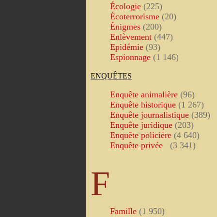
Écologie
(225)
Écoterrorisme
(20)
Énigmes
(200)
Enlèvement
(447)
Epidémie
(93)
Espionnage
(1 146)
ENQUÊTES
Enquête animalière
(96)
Enquête historique
(1 267)
Enquête journalistique
(389)
Enquête juridique
(203)
Enquête policière
(4 640)
Enquête privée
(3 341)
F
Famille
(1 950)