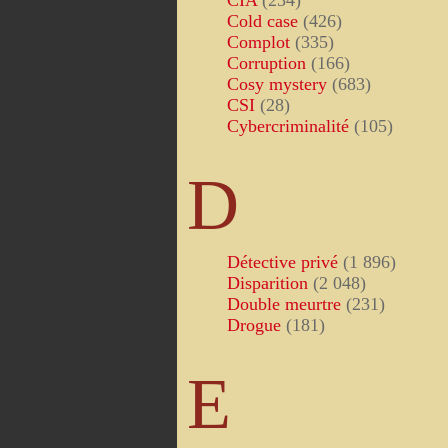
CIA
(234)
Cold case
(426)
Complot
(335)
Corruption
(166)
Cosy mystery
(683)
CSI
(28)
Cybercriminalité
(105)
D
Détective privé
(1 896)
Disparition
(2 048)
Double meurtre
(231)
Drogue
(181)
E