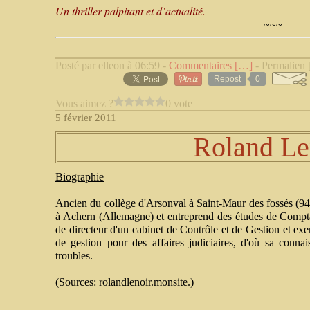
Un thriller palpitant et d’actualité.
~~~
Posté par elleon à 06:59 -
Commentaires [
…
]
- Permalien 
Repost
0
Vous aimez ?
0 vote
5 février 2011
Roland Le
Biographie
Ancien du collège d'Arsonval à Saint-Maur des fossés (94)
à Achern (Allemagne) et entreprend des études de Comptab
de directeur d'un cabinet de Contrôle et de Gestion et exe
de gestion pour des affaires judiciaires, d'où sa connai
troubles.
(Sources: rolandlenoir.monsite.)
__________