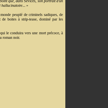
 point que, dans
Sévices
, son portrait d'un
t hallucinatoire
... »
n monde peuplé de criminels sadiques, de
 de boites à strip-tease, dominé par les
qui le conduira vers une mort précoce, à
du roman noir.