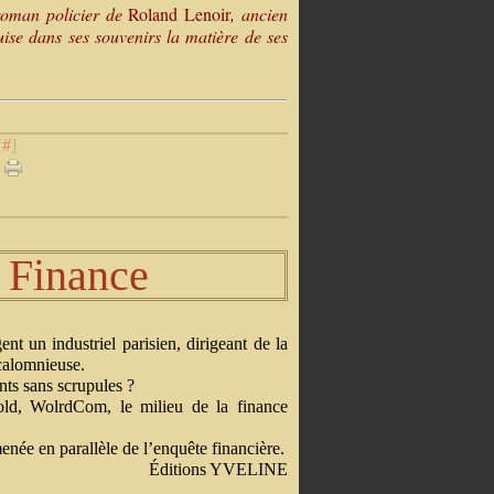
roman policier de
Roland Lenoir
, ancien
puise dans ses souvenirs la matière de ses
[
#
]
 Finance
nt un industriel parisien, dirigeant de la
calomnieuse.
nts sans scrupules ?
old, WolrdCom, le milieu de la finance
enée en parallèle de l’enquête financière.
Éditions YVELINE