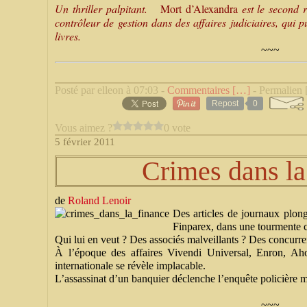
Un thriller palpitant.
Mort d’Alexandra
est le second 
contrôleur de gestion dans des affaires judiciaires, qui 
livres.
~~~
Posté par elleon à 07:03 -
Commentaires [
…
]
- Permalien 
Repost
0
Vous aimez ?
0 vote
5 février 2011
Crimes dans la
de
Roland Lenoir
Des articles de journaux plonge
Finparex, dans une tourmente 
Qui lui en veut ? Des associés malveillants ? Des concurre
À l’époque des affaires Vivendi Universal, Enron, Ah
internationale se révèle implacable.
L’assassinat d’un banquier déclenche l’enquête policière m
~~~