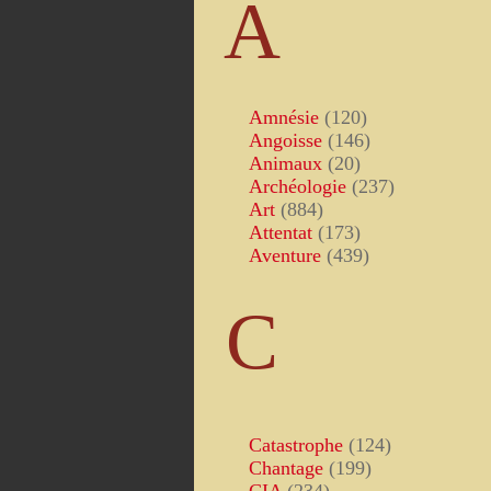
A
Amnésie
(120)
Angoisse
(146)
Animaux
(20)
Archéologie
(237)
Art
(884)
Attentat
(173)
Aventure
(439)
C
Catastrophe
(124)
Chantage
(199)