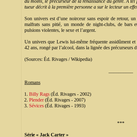
du moins, le précurseur de la renaissance du genre. À tel
tueur décrit à la première personne a sur le
lecteur un effe
Son univers est d’une noirceur sans espoir de retour, u
malfrats sans pitié, un monde de night-clubs, de bars et
pulsions violentes, le sexe et l’argent.
Un univers que Lewis lui-même fréquente assidûment et 
42 ans, rongé par l’alcool, dans la lignée des précurseurs 
(Sources: Éd. Rivages / Wikipedia)
__________
Romans
Billy Rags
(Éd. Rivages - 2002)
Plender
(Éd. Rivages - 2007)
Sévices
(Éd. Rivages - 1993)
***
Série « Jack Carter »