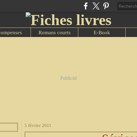
compenses
Romans courts
E-Book
Publicité
5 février 2011