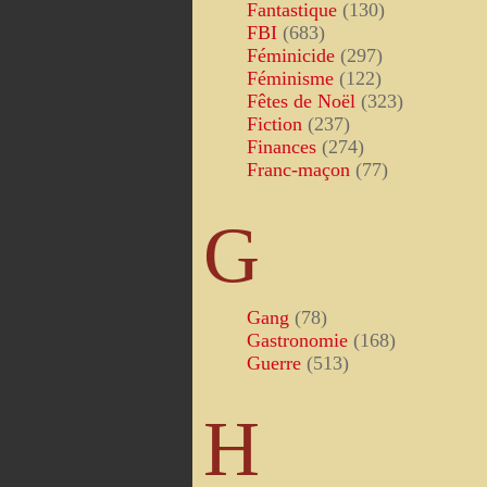
Fantastique
(130)
FBI
(683)
Féminicide
(297)
Féminisme
(122)
Fêtes de Noël
(323)
Fiction
(237)
Finances
(274)
Franc-maçon
(77)
G
Gang
(78)
Gastronomie
(168)
Guerre
(513)
H