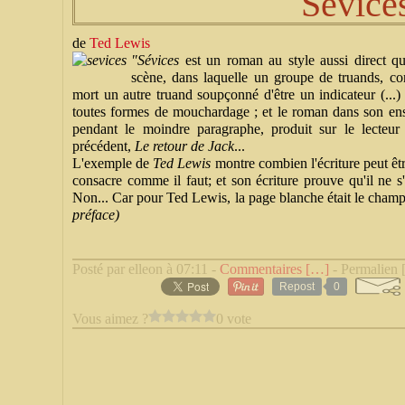
Sévice
de
Ted Lewis
"Sévices
est un roman au style aussi direct qu
scène, dans laquelle un groupe de truands, co
mort un autre truand soupçonné d'être un indicateur (...) 
toutes formes de mouchardage ; et le roman dans son ens
pendant le moindre paragraphe, produit sur le lecteur
précédent,
Le retour de Jack
...
L'exemple de
Ted Lewis
montre combien l'écriture peut êt
consacre comme il faut; et son écriture prouve qu'il ne s
Non... Car pour Ted Lewis, la page blanche était le champ 
préface)
Posté par elleon à 07:11 -
Commentaires [
…
]
- Permalien 
Repost
0
Vous aimez ?
0 vote